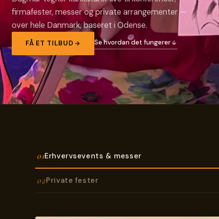
firmafester, messer og private arrangementer —
over hele Danmark, baseret i Odense.
Se hvordan det fungerer
FÅ ET TILBUD
01
Erhvervsevents & messer
02
Private fester