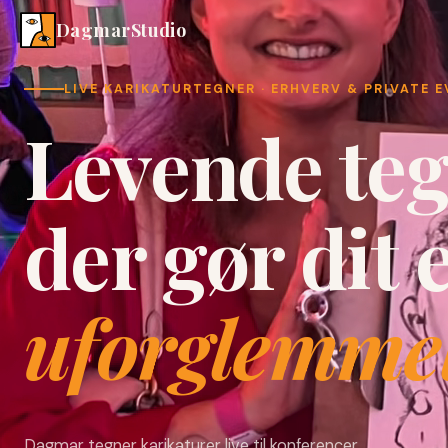
DagmarStudio
LIVE KARIKATURTEGNER · ERHVERV & PRIVATE 
Levende teg
der gør dit 
uforglemmel
Dagmar tegner karikaturer live til konferencer,