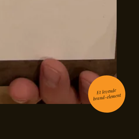
Et levende
brand-element