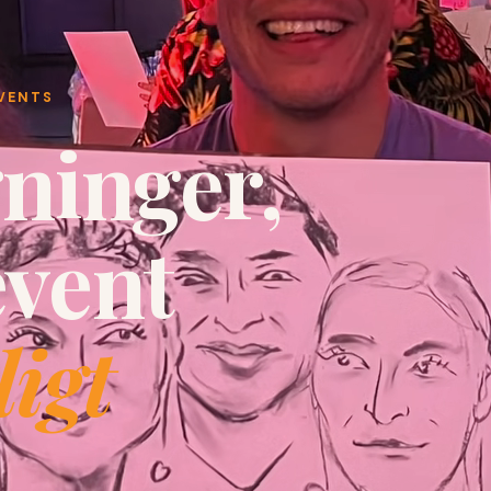
EVENTS
ninger,
event
igt