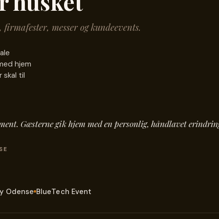
er husket
r, firmafester, messer og kundeevents.
ale
 med hjem
skal til
ent. Gæsterne gik hjem med en personlig, håndlavet erindring
SE
ty Odense
BlueTech Event